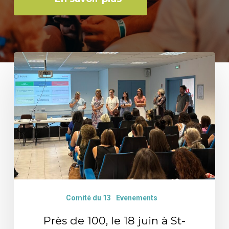
Près
de
100,
le
18
juin
à
St-
Martin-
Comité du 13
Evenements
de-
Près de 100, le 18 juin à St-
Crau