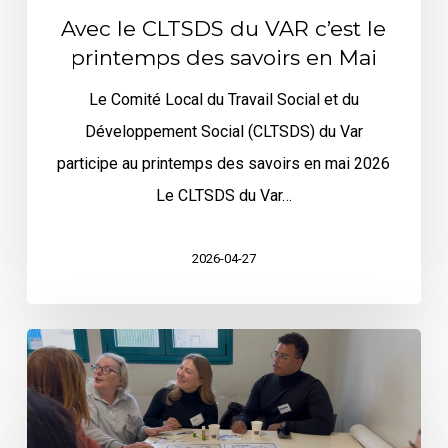
c’est
Avec le CLTSDS du VAR c’est le
le
printemps des savoirs en Mai
printemps
Le Comité Local du Travail Social et du
des
Développement Social (CLTSDS) du Var
savoirs
participe au printemps des savoirs en mai 2026
en
Le CLTSDS du Var…
Mai
2026-04-27
Invitation,
TIPI
le
29