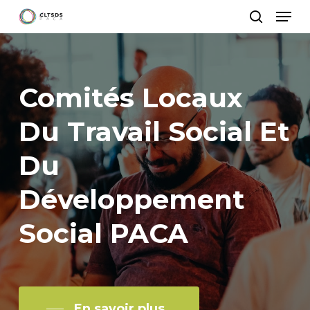
Menu
Skip
search
to
main
content
Comités
Locaux
Du
Travail
Social
Et
Du
Développement
Social
PACA
En savoir plus