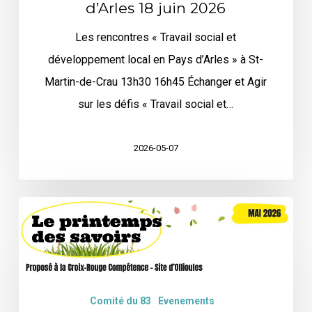
d’Arles 18 juin 2026
Les rencontres « Travail social et
développement local en Pays d’Arles » à St-
Martin-de-Crau 13h30 16h45 Échanger et Agir
sur les défis « Travail social et…
2026-05-07
Avec
le
CLTSDS
du
VAR
Comité du 83
Evenements