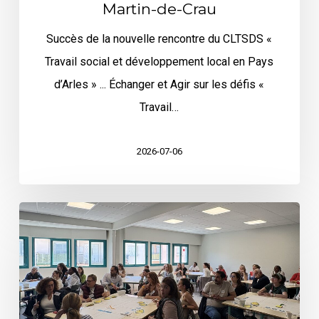
Martin-de-Crau
Succès de la nouvelle rencontre du CLTSDS «
Travail social et développement local en Pays
d’Arles » ... Échanger et Agir sur les défis «
Travail…
2026-07-06
Invitation,
TIPI
le
11
juin