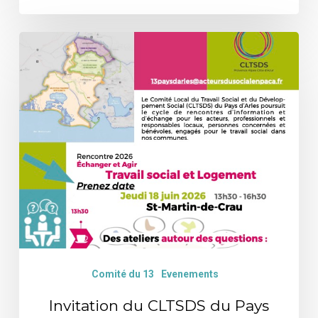
Invitation
du
CLTSDS
du
Pays
d’Arles
18
juin
2026
Comité du 13
Evenements
Invitation du CLTSDS du Pays