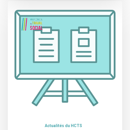
Nouvel
avis
du
HCTS
/
Référentiel
« Intensification
… »
Actualités du HCTS